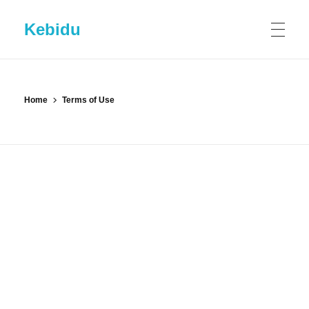
Kebidu
HOME
Home
Terms of Use
SHOP
ABOUT KEBIDU
Contact US
BLOG